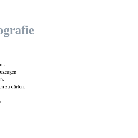
ografie
n -
auzeugen,
n.
en zu dürfen.
n