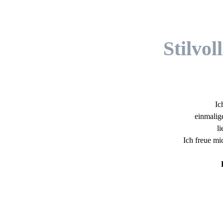
Stilvo
Ic
einmalig
l
Ich freue mi